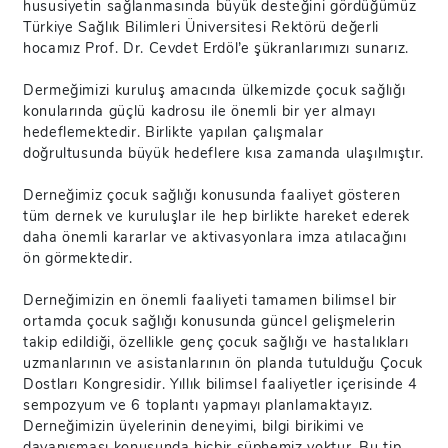
hususiyetin sağlanmasında büyük desteğini gördüğümüz
Türkiye Sağlık Bilimleri Üniversitesi Rektörü değerli
hocamız Prof. Dr. Cevdet Erdöl’e şükranlarımızı sunarız.
Dermeğimizi kuruluş amacında ülkemizde çocuk sağlığı
konularında güçlü kadrosu ile önemli bir yer almayı
hedeflemektedir. Birlikte yapılan çalışmalar
doğrultusunda büyük hedeflere kısa zamanda ulaşılmıştır.
Derneğimiz çocuk sağlığı konusunda faaliyet gösteren
tüm dernek ve kuruluşlar ile hep birlikte hareket ederek
daha önemli kararlar ve aktivasyonlara imza atılacağını
ön görmektedir.
Derneğimizin en önemli faaliyeti tamamen bilimsel bir
ortamda çocuk sağlığı konusunda güncel gelişmelerin
takip edildiği, özellikle genç çocuk sağlığı ve hastalıkları
uzmanlarının ve asistanlarının ön planda tutulduğu Çocuk
Dostları Kongresidir. Yıllık bilimsel faaliyetler içerisinde 4
sempozyum ve 6 toplantı yapmayı planlamaktayız.
Derneğimizin üyelerinin deneyimi, bilgi birikimi ve
dayanışması konusunda hiçbir şüphemiz yoktur. Bu tip