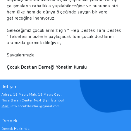
çalışmaların rahatlıkla yapılabileceğine ve bununda bizi
hem ülke hem de dünya ölçeğinde saygın bir yere
getireceğine inanıyoruz.
Geleceğimiz çocuklarımız için “ Hep Destek Tam Destek
” felsefesini bizlerle paylaşacak tüm çocuk dostlarını
aramızda görmek dileğiyle,
Saygılarımızla
Çocuk Dostları Derneği Yönetim Kurulu
İletişim
Adres:
19 Mayıs Mah. 19 Mayıs Cad.
Nova Baran Center No:4 Şişli İstanbul
Mail:
info.cocukdostlari@gmail.com
Dernek
Dernek Hakkında