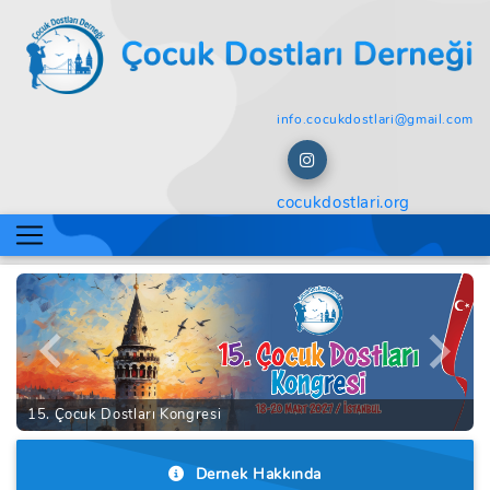
info.cocukdostlari@gmail.com
cocukdostlari.org
Previous
Next
15. Çocuk Dostları Kongresi
Dernek Hakkında