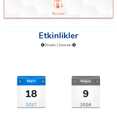
Burslar
Etkinlikler
Önceki
|
Sonraki
18 Mart 2027
9 Mayıs 2026
İstanbul
İstanbul
>
>
Mart
Mayıs
18
9
2027
2026